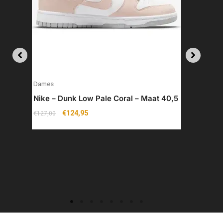
Dames
Nike – Dunk Low Pale Coral – Maat 40,5
€
124,95
€
127,00
Da
Ni
wi
€
5