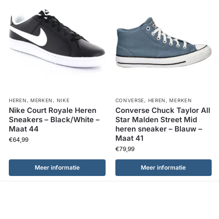
HEREN
,
MERKEN
,
NIKE
CONVERSE
,
HEREN
,
MERKEN
Nike Court Royale Heren
Converse Chuck Taylor All
Sneakers – Black/White –
Star Malden Street Mid
Maat 44
heren sneaker – Blauw –
Maat 41
€
64,99
€
79,99
Meer informatie
Meer informatie