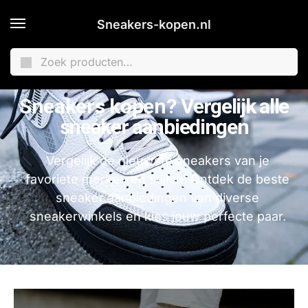
Sneakers-kopen.nl
Zoeken
Sneakers kopen?
Vergelijk alle
sneaker aanbiedingen
Vergelijk de nieuwste sneakers van je
favoriete merken en stijlen. Ontdek de beste
sneaker aanbiedingen van diverse
sneakerwinkels en kies jouw perfecte paar.