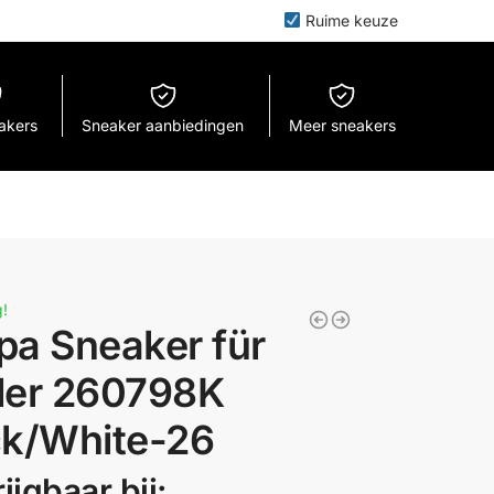
Ruime keuze
eakers
Sneaker aanbiedingen
Meer sneakers
!
pa Sneaker für
der 260798K
ck/White-26
ijgbaar bij: