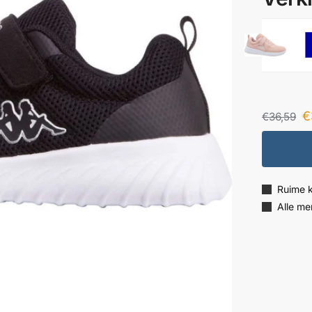
€
€
36,59
Ruime 
Alle me