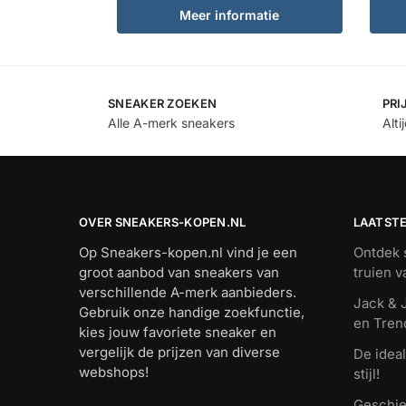
Meer informatie
SNEAKER ZOEKEN
PRI
Alle A-merk sneakers
Alti
OVER SNEAKERS-KOPEN.NL
LAATST
Op Sneakers-kopen.nl vind je een
Ontdek s
groot aanbod van sneakers van
truien 
verschillende A-merk aanbieders.
Jack & J
Gebruik onze handige zoekfunctie,
en Tren
kies jouw favoriete sneaker en
vergelijk de prijzen van diverse
De ideal
webshops!
stijl!
Geschie