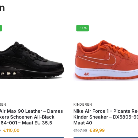
en
-17%
REN
KINDEREN
Air Max 90 Leather – Dames
Nike Air Force 1 – Picante Re
ers Schoenen All-Black
Kinder Sneaker – DX5805-6
64-001 – Maat EU 35.5
Maat 40
€
110,00
€
89,99
9
€
107,99