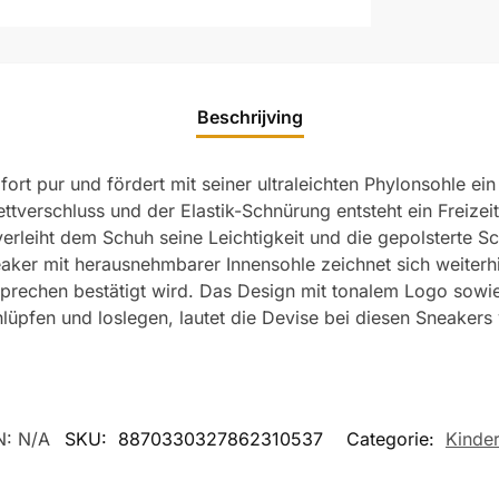
Beschrijving
rt pur und fördert mit seiner ultraleichten Phylonsohle ei
verschluss und der Elastik-Schnürung entsteht ein Freizei
verleiht dem Schuh seine Leichtigkeit und die gepolsterte S
eaker mit herausnehmbarer Innensohle zeichnet sich weiterh
prechen bestätigt wird. Das Design mit tonalem Logo sowie
chlüpfen und loslegen, lautet die Devise bei diesen Sneaker
N:
N/A
SKU:
8870330327862310537
Categorie:
Kinde