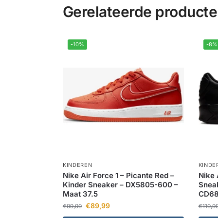
Gerelateerde product
-10%
-8%
KINDEREN
KINDE
Nike Air Force 1 – Picante Red –
Nike 
Kinder Sneaker – DX5805-600 –
Sneak
Maat 37.5
CD68
€
89,99
€
99,99
€
119,9