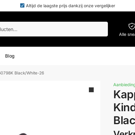
Altijd de laagste prijs dankzij onze vergelijker
Zoeken
Alle sn
Blog
60798K Black/White-26
Aanbieding
Kap
Kin
Bla
Verkr