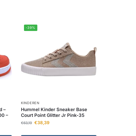
-39%
KINDEREN
d –
Hummel Kinder Sneaker Base
00 –
Court Point Glitter Jr Pink-35
€
38,39
€
63,19