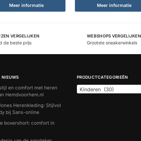
Meer informatie
Meer informatie
JZEN VERGELIJKEN
WEBSHOPS VERGELIJKEN
jd de beste prijs
Grootste sneakerwinkels
E NIEUWS
PRODUCTCATEGORIEËN
tijl en comfort met heren
Kinderen (30)
van Hemdvoorhem.nl
ones Herenkleding: Stijlvol
dy bij Sans-online
e boxershort: comfort in
denis van de aansteker