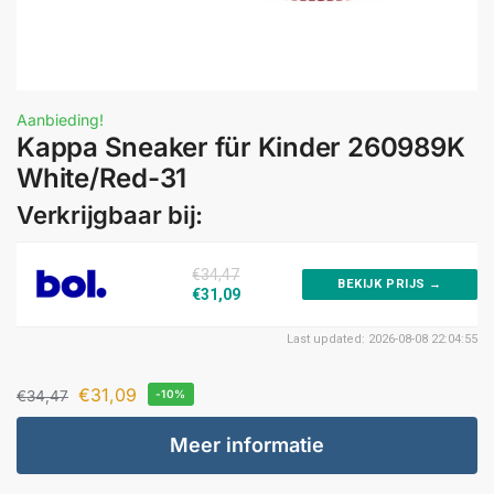
Aanbieding!
Kappa Sneaker für Kinder 260989K
White/Red-31
Verkrijgbaar bij:
€34,47
BEKIJK PRIJS →
€31,09
Last updated: 2026-08-08 22:04:55
€
31,09
€
34,47
-10%
Meer informatie