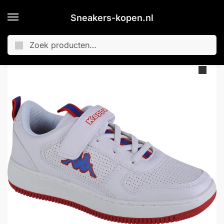
Sneakers-kopen.nl
Zoeken
Home
Kinderen
Kappa Sneaker für Kinder 260989K White/Red-31
/
/