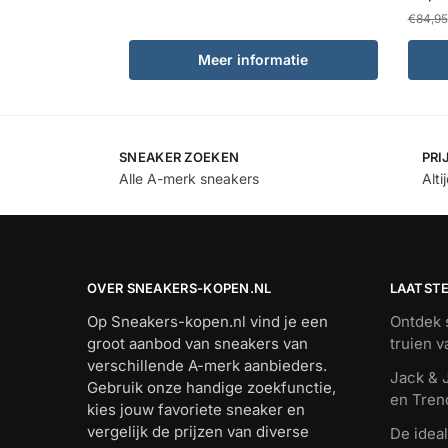
€
84,95
Meer informatie
SNEAKER ZOEKEN
PRI
Alle A-merk sneakers
Alti
OVER SNEAKERS-KOPEN.NL
LAATST
Op Sneakers-kopen.nl vind je een
Ontdek s
groot aanbod van sneakers van
truien 
verschillende A-merk aanbieders.
Jack & J
Gebruik onze handige zoekfunctie,
en Tren
kies jouw favoriete sneaker en
vergelijk de prijzen van diverse
De ideal