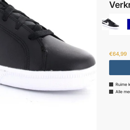
Verkr
€
64,99
Ruime 
Alle me