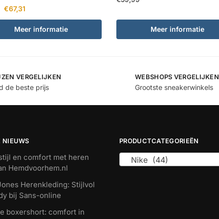
€
67,31
Meer informatie
Meer informatie
JZEN VERGELIJKEN
WEBSHOPS VERGELIJKEN
jd de beste prijs
Grootste sneakerwinkels
E NIEUWS
PRODUCTCATEGORIEËN
tijl en comfort met heren
Nike (44)
van Hemdvoorhem.nl
ones Herenkleding: Stijlvol
dy bij Sans-online
e boxershort: comfort in