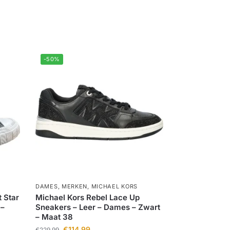
-50%
DAMES
,
MERKEN
,
MICHAEL KORS
 Star
Michael Kors Rebel Lace Up
 –
Sneakers – Leer – Dames – Zwart
– Maat 38
€
114,99
€
229,99