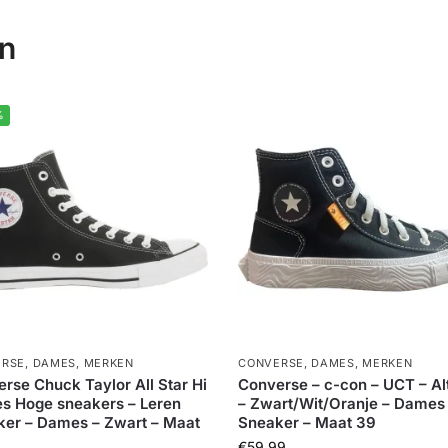
en
%
ERSE
,
DAMES
,
MERKEN
CONVERSE
,
DAMES
,
MERKEN
rse Chuck Taylor All Star Hi
Converse – c-con – UCT – Alt
s Hoge sneakers – Leren
– Zwart/Wit/Oranje – Dames
er – Dames – Zwart – Maat
Sneaker – Maat 39
€
59,99