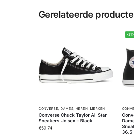
Gerelateerde product
-21
CONVERSE
,
DAMES
,
HEREN
,
MERKEN
CONV
Converse Chuck Taylor All Star
Conve
Sneakers Unisex – Black
Dame
Sneak
€
59,74
36,5