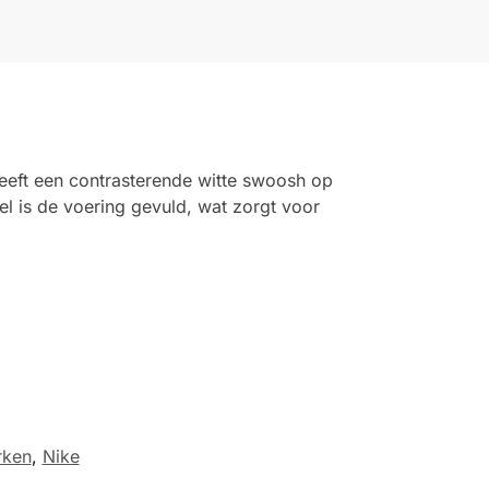
eeft een contrasterende witte swoosh op
el is de voering gevuld, wat zorgt voor
rken
,
Nike