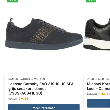
DAMES
,
LACOSTE
,
MERKEN
DAMES
,
MERKEN
Lacoste Carnaby EVO 319 10 US SFA
Michael Kors
grijs sneakers dames
Leer – Dames
(738SFA0041DGG)
€
114,99
€
229,99
€
74,98
€
99,98
Meer informatie