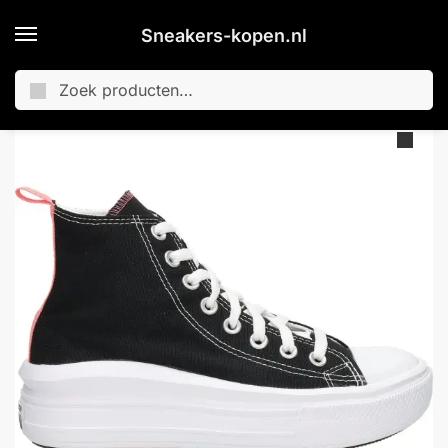
Sneakers-kopen.nl
Zoeken
Home
Merken
Converse
Converse CT Move Platform dames sneaker – Zwart multi – Maat 38
/
/
/