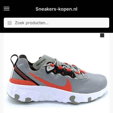
Sneakers-kopen.nl
Zoeken
Home
Merken
Nike
Nike Renew Element 55- Sneakers/ Sportschoenen Unisex- Maat 38.5
/
/
/