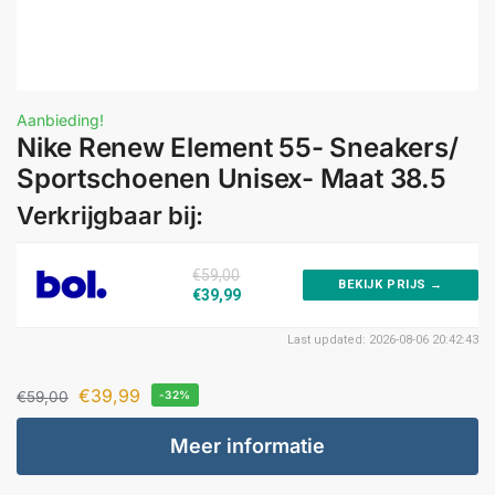
Aanbieding!
Nike Renew Element 55- Sneakers/
Sportschoenen Unisex- Maat 38.5
Verkrijgbaar bij:
€59,00
BEKIJK PRIJS →
€39,99
Last updated: 2026-08-06 20:42:43
€
39,99
€
59,00
-32%
Meer informatie