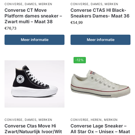
CONVERSE
,
DAMES
,
MERKEN
CONVERSE
,
DAMES
,
MERKEN
Converse CT Move
Converse CTAS HI Black-
Platform dames sneaker –
Sneakers Dames- Maat 36
Zwart multi – Maat 38
€
54,99
€
76,73
Meer informatie
Meer informatie
-12%
CONVERSE
,
DAMES
,
MERKEN
CONVERSE
,
HEREN
,
MERKEN
Converse Ctas Move Hi
Converse Lage Sneaker –
Zwart/Natuurlijk Ivoor/Wit
All Star Ox – Unisex – Maat