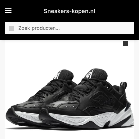
Sneakers-kopen.nl
Zoeken
Home
Merken
Nike
Nike M2K Tekno Sneakers – Maat 44 – Mannen – zwart/wit
/
/
/