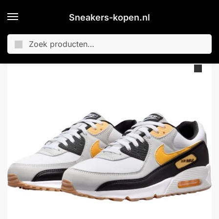
Sneakers-kopen.nl
Zoeken
Home
Merken
Nike
Sneakers Nike Air Max 90 “Laser Orange” – Maat 39
/
/
/