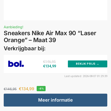
Aanbieding!
Sneakers Nike Air Max 90 “Laser
Orange” – Maat 39
Verkrijgbaar bij:
€146,95
BEKIJK PRIJS →
€134,99
Last updated: 2026-08-07 01:29:39
€
134,99
€
146,95
-8%
Meer informatie