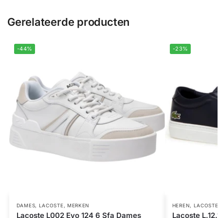
Gerelateerde producten
-44%
-23%
DAMES
,
LACOSTE
,
MERKEN
HEREN
,
LACOST
Lacoste L002 Evo 124 6 Sfa Dames
Lacoste L.12