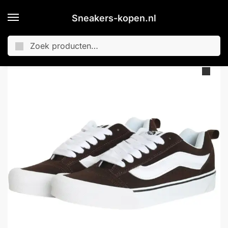
Sneakers-kopen.nl
Zoeken
Home
Merken
Vans
Vans Knu Skool Sneakers Senior
/
/
/