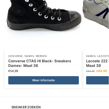
CONVERSE
,
DAMES
,
MERKEN
DAMES
,
LACOST
Converse CTAS HI Black- Sneakers
Lacoste 222
Dames- Maat 36
Maat 39
€
54,99
€
69,99
€
84,99
Meer informatie
SNEAKER ZOEKEN