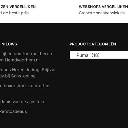
JZEN VERGELIJKEN
WEBSHOPS VERGELIJKEN
jd de beste prijs
Grootste sneakerwinkels
E NIEUWS
PRODUCTCATEGORIEËN
tijl en comfort met heren
Puma (18)
van Hemdvoorhem.nl
ones Herenkleding: Stijlvol
dy bij Sans-online
e boxershort: comfort in
denis van de aansteker
 kerstcadeaus