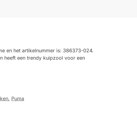
e en het artikelnummer is: 386373-024.
en heeft een trendy kuipzool voor een
ken
,
Puma