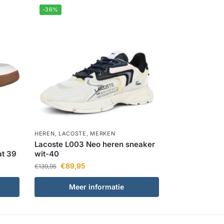
-36%
HEREN
,
LACOSTE
,
MERKEN
Lacoste L003 Neo heren sneaker
at 39
wit-40
€
89,95
€
139,95
Meer informatie