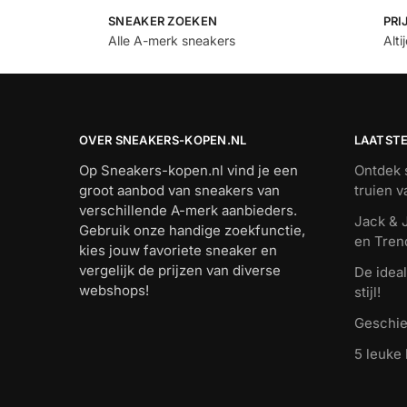
SNEAKER ZOEKEN
PRI
Alle A-merk sneakers
Alti
OVER SNEAKERS-KOPEN.NL
LAATST
Op Sneakers-kopen.nl vind je een
Ontdek s
groot aanbod van sneakers van
truien 
verschillende A-merk aanbieders.
Jack & J
Gebruik onze handige zoekfunctie,
en Tren
kies jouw favoriete sneaker en
vergelijk de prijzen van diverse
De ideal
webshops!
stijl!
Geschie
5 leuke