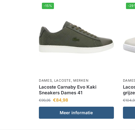
-15%
-29
DAMES
,
LACOSTE
,
MERKEN
DAME
Lacoste Carnaby Evo Kaki
Laco
Sneakers Dames 41
grijz
€
84,98
€
99,95
€
104,9
Meer informatie