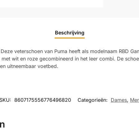
Beschrijving
. Deze veterschoen van Puma heeft als modelnaam RBD Gam
rt met wit en roze gecombineerd in het leer combi. De scho
 een uitneembaar voetbed.
SKU:
8607175556776496820
Categorieën:
Dames
,
Mer
en