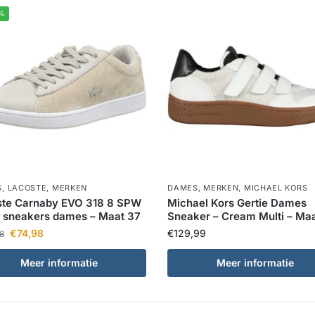
%
S
,
LACOSTE
,
MERKEN
DAMES
,
MERKEN
,
MICHAEL KORS
ste Carnaby EVO 318 8 SPW
Michael Kors Gertie Dames
e sneakers dames – Maat 37
Sneaker – Cream Multi – Ma
€
74,98
€
129,99
8
Meer informatie
Meer informatie