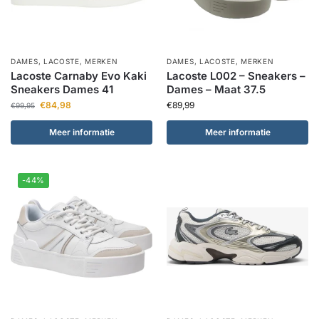
DAMES
,
LACOSTE
,
MERKEN
DAMES
,
LACOSTE
,
MERKEN
Lacoste Carnaby Evo Kaki
Lacoste L002 – Sneakers –
Sneakers Dames 41
Dames – Maat 37.5
€
84,98
€
89,99
€
99,95
Meer informatie
Meer informatie
-44%