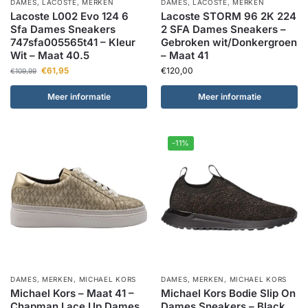
DAMES
,
LACOSTE
,
MERKEN
DAMES
,
LACOSTE
,
MERKEN
Lacoste L002 Evo 124 6
Lacoste STORM 96 2K 224
Sfa Dames Sneakers
2 SFA Dames Sneakers –
747sfa005565t41 – Kleur
Gebroken wit/Donkergroen
Wit – Maat 40.5
– Maat 41
€
61,95
€
120,00
€
109,99
Meer informatie
Meer informatie
-11%
DAMES
,
MERKEN
,
MICHAEL KORS
DAMES
,
MERKEN
,
MICHAEL KORS
Michael Kors – Maat 41 –
Michael Kors Bodie Slip On
Chapman Lace Up Dames
Dames Sneakers – Black