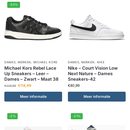
-50%
DAMES
,
MERKEN
,
MICHAEL KORS
DAMES
,
MERKEN
,
NIKE
Michael Kors Rebel Lace
Nike – Court Vision Low
Up Sneakers – Leer –
Next Nature – Dames
Dames – Zwart – Maat 38
Sneakers-42
€
114,99
€
80,99
€
229,99
Meer informatie
Meer informatie
-2%
-21%