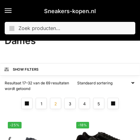
Sneakers-kopen.nl
Zoeken
Home
Dames
Pagina 2
/
/
Dames
SHOW FILTERS
Resultaat 17–32 van de 69 resultaten
wordt getoond
1
2
3
4
5
-25%
-18%