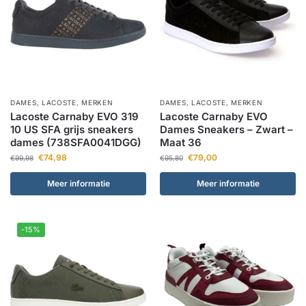
DAMES
,
LACOSTE
,
MERKEN
DAMES
,
LACOSTE
,
MERKEN
Lacoste Carnaby EVO 319
Lacoste Carnaby EVO
10 US SFA grijs sneakers
Dames Sneakers – Zwart –
dames (738SFA0041DGG)
Maat 36
€
74,98
€
79,00
€
99,98
€
95,80
Meer informatie
Meer informatie
-15%