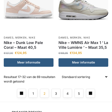
DAMES
,
MERKEN
,
NIKE
DAMES
,
MERKEN
,
NIKE
Nike – Dunk Low Pale
Nike – WMNS Air Max 1 ‘ La
Coral – Maat 40,5
Ville Lumière ‘ – Maat 35,5
€
124,95
€
134,95
€
127,00
€
169,95
Meer informatie
Meer informatie
Resultaat 17–32 van de 69 resultaten
wordt getoond
1
2
3
4
5