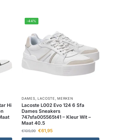
-44%
DAMES
,
LACOSTE
,
MERKEN
ar Hi
Lacoste L002 Evo 124 6 Sfa
en
Dames Sneakers
Maat
747sfa005565t41 – Kleur Wit –
Maat 40.5
€
61,95
€
109,99