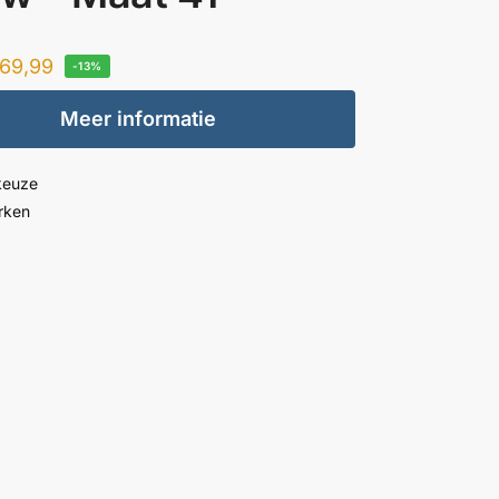
69,99
-13%
Meer informatie
keuze
rken