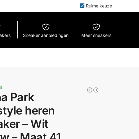
Ruime keuze
eakers
Sneaker aanbiedingen
Meer sneakers
!
a Park
style heren
ker – Wit
w – Maat 41