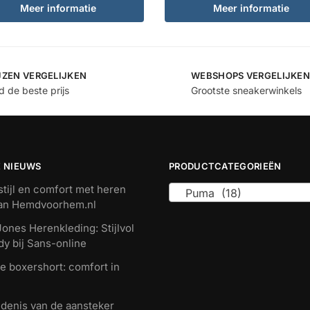
Meer informatie
Meer informatie
JZEN VERGELIJKEN
WEBSHOPS VERGELIJKEN
jd de beste prijs
Grootste sneakerwinkels
E NIEUWS
PRODUCTCATEGORIEËN
tijl en comfort met heren
Puma (18)
van Hemdvoorhem.nl
ones Herenkleding: Stijlvol
dy bij Sans-online
e boxershort: comfort in
denis van de aansteker