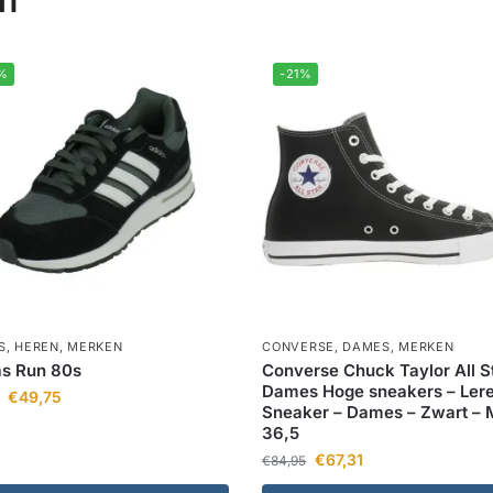
en
%
-21%
S
,
HEREN
,
MERKEN
CONVERSE
,
DAMES
,
MERKEN
as Run 80s
Converse Chuck Taylor All St
Dames Hoge sneakers – Ler
€
49,75
Sneaker – Dames – Zwart – 
36,5
€
67,31
€
84,95