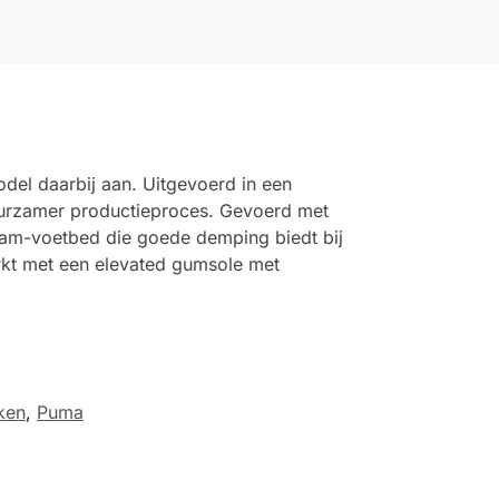
odel daarbij aan. Uitgevoerd in een
 duurzamer productieproces. Gevoerd met
oam-voetbed die goede demping biedt bij
rkt met een elevated gumsole met
ken
,
Puma