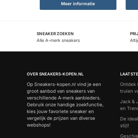
Meer informatie
SNEAKER ZOEKEN
PRI
Alle A-merk sneakers
Alti
OVER SNEAKERS-KOPEN.NL
LAATST
Op Sneakers-kopen.nl vind je een
Ontdek s
groot aanbod van sneakers van
truien 
verschillende A-merk aanbieders.
Jack & J
Gebruik onze handige zoekfunctie,
en Tren
kies jouw favoriete sneaker en
vergelijk de prijzen van diverse
De ideal
webshops!
stijl!
Geschie