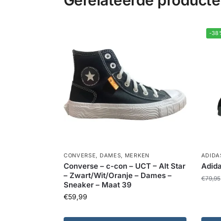
Gerelateerde product
-38
CONVERSE
,
DAMES
,
MERKEN
ADIDA
Converse – c-con – UCT – Alt Star
Adid
– Zwart/Wit/Oranje – Dames –
€
79,95
Sneaker – Maat 39
€
59,99