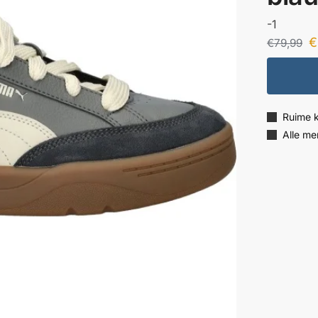
-1
€
€
79,99
Ruime 
Alle me