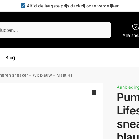
Altijd de laagste prijs dankzij onze vergelijker
Zoeken
Alle sn
Blog
heren sneaker – Wit blauw – Maat 41
Aanbieding
Pum
Life
snea
blau